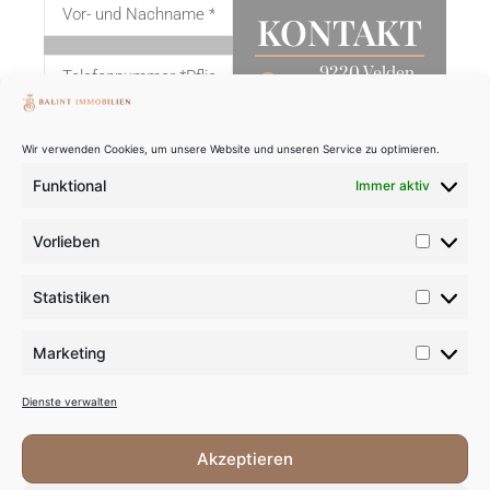
KONTAKT
9220 Velden
am Wörthersee
+43 676 740
Wir verwenden Cookies, um unsere Website und unseren Service zu optimieren.
1883
Funktional
Immer aktiv
office@balint-
immobilien.at
Vorlieben
www.balint-
immobilien.at
NACHRICHT
Statistiken
ABSENDEN
FOLLOW
US ON:
Marketing
INSTAGRAM
Dienste verwalten
FACEBOOK
Akzeptieren
LINKEDIN