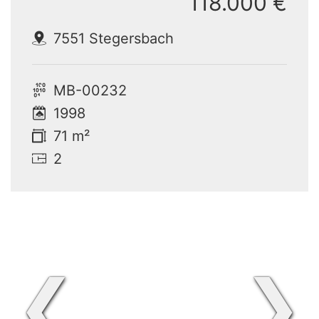
118.000 €
7551 Stegersbach
MB-00232
1998
71 m²
2
❮
❯