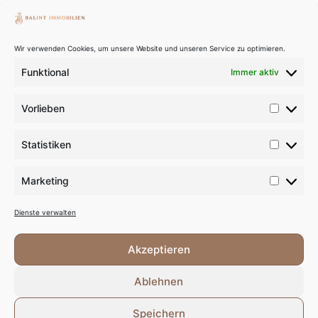
am Wörthersee
+43 676 740
Wir verwenden Cookies, um unsere Website und unseren Service zu optimieren.
1883
Funktional
Immer aktiv
office@balint-
immobilien.at
Vorlieben
www.balint-
immobilien.at
NACHRICHT
Statistiken
ABSENDEN
FOLLOW
US ON:
Marketing
INSTAGRAM
Dienste verwalten
FACEBOOK
Akzeptieren
LINKEDIN
Ablehnen
YOUTUBE
Speichern