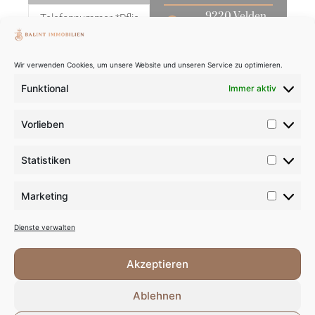
9220 Velden
am Wörthersee
+43 676 740
Wir verwenden Cookies, um unsere Website und unseren Service zu optimieren.
1883
Funktional
Immer aktiv
office@balint-
immobilien.at
Vorlieben
www.balint-
immobilien.at
NACHRICHT
Statistiken
ABSENDEN
FOLLOW
US ON:
Marketing
INSTAGRAM
Dienste verwalten
FACEBOOK
Akzeptieren
LINKEDIN
Ablehnen
YOUTUBE