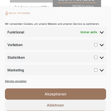
9220 Velden
am Wörthersee
+43 676 740
Wir verwenden Cookies, um unsere Website und unseren Service zu optimieren.
1883
Funktional
Immer aktiv
office@balint-
immobilien.at
Vorlieben
www.balint-
immobilien.at
NACHRICHT
Statistiken
ABSENDEN
FOLLOW
US ON:
Marketing
INSTAGRAM
Dienste verwalten
FACEBOOK
Akzeptieren
LINKEDIN
Ablehnen
YOUTUBE