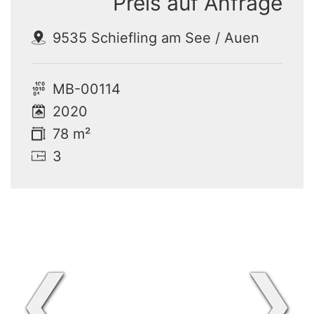
Preis auf Anfrage
9535 Schiefling am See / Auen
MB-00114
2020
78 m²
3
❮
❯