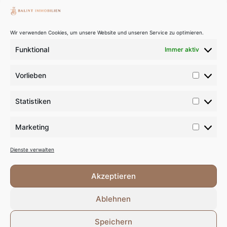
am Wörthersee
+43 676 740
Wir verwenden Cookies, um unsere Website und unseren Service zu optimieren.
1883
Funktional
Immer aktiv
office@balint-
immobilien.at
Vorlieben
www.balint-
immobilien.at
NACHRICHT
Statistiken
ABSENDEN
FOLLOW
US ON:
Marketing
INSTAGRAM
Dienste verwalten
FACEBOOK
Akzeptieren
LINKEDIN
Ablehnen
YOUTUBE
Speichern