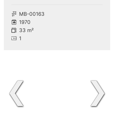
MB-00163
1970
33 m²
1
❮
❯