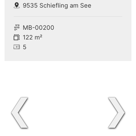
9535 Schiefling am See
MB-00200
122 m²
5
❮
❯