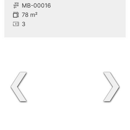
MB-00016
78 m²
3
❮
❯